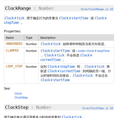
ClockRange
: Number
Core/ClockRange.js 10
用于确定行为的常量当
或
Clock＃tick
Clock＃startTime
Clock＃
。
stopTime
Properties:
Name
Type
Description
UNBOUNDED
Number
始终将时钟朝其当前方向前进。
Clock＃tick
CLAMPED
Number
或
< code> Clock＃stopTime
Clock＃startTime
，
不会前进
Clock＃tick
Clock＃
。
currentTime
LOOP_STOP
Number
达到
时，
将
Clock＃stopTime
Clock＃tick
前进
到间隔的另一端。什
Clock＃currentTime
么时候时间向后移动，
不会过去
Clock＃tick
Clock＃startTime
See:
Clock
ClockStep
ClockStep
: Number
Core/ClockStep.js 10
用于确定每次通话需要多少时间的常数到
。
Clock＃tick