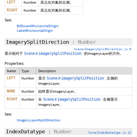
LEFT
Number
原点在对象的左侧。
RIGHT
Number
原点在对象的右侧。
See:
Billboard#horizontalOrigin
Label#horizontalOrigin
ImagerySplitDirection
: Number
Scene/ImagerySplitDirection.js 8
显示相对于
的ImageryLayer的方向。
Scene＃imagerySplitPosition
Properties:
Name
Type
Description
LEFT
Number
显示
左侧的
Scene＃imagerySplitPosition
ImageryLayer。
NONE
Number
始终显示ImageryLayer。
RIGHT
Number
在
右侧显示
Scene＃imagerySplitPosition
ImageryLayer。
See:
ImageryLayer#splitDirection
IndexDatatype
: Number
Core/IndexDatatype.js 12