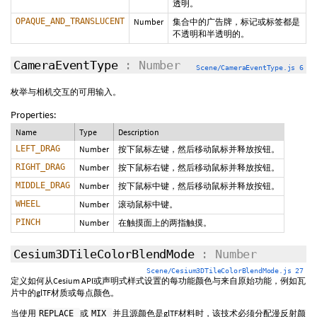
透明。
OPAQUE_AND_TRANSLUCENT
Number
集合中的广告牌，标记或标签都是
不透明和半透明的。
CameraEventType
: Number
Scene/CameraEventType.js 6
枚举与相机交互的可用输入。
Properties:
Name
Type
Description
LEFT_DRAG
Number
按下鼠标左键，然后移动鼠标并释放按钮。
RIGHT_DRAG
Number
按下鼠标右键，然后移动鼠标并释放按钮。
MIDDLE_DRAG
Number
按下鼠标中键，然后移动鼠标并释放按钮。
WHEEL
Number
滚动鼠标中键。
PINCH
Number
在触摸面上的两指触摸。
Cesium3DTileColorBlendMode
: Number
Scene/Cesium3DTileColorBlendMode.js 27
定义如何从Cesium API或声明式样式设置的每功能颜色与来自原始功能，例如瓦
片中的glTF材质或每点颜色。
当使用
或
并且源颜色是glTF材料时，该技术必须分配漫反射颜
REPLACE
MIX