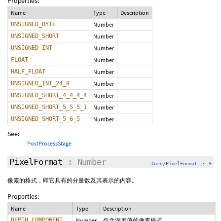
Properties:
Name
Type
Description
UNSIGNED_BYTE
Number
UNSIGNED_SHORT
Number
UNSIGNED_INT
Number
FLOAT
Number
HALF_FLOAT
Number
UNSIGNED_INT_24_8
Number
UNSIGNED_SHORT_4_4_4_4
Number
UNSIGNED_SHORT_5_5_5_1
Number
UNSIGNED_SHORT_5_6_5
Number
See:
PostProcessStage
PixelFormat
: Number
Core/PixelFormat.js 9
像素的格式，即它具有的分量数及其表示的内容。
Properties:
Name
Type
Description
DEPTH_COMPONENT
Number
包含深度值的像素格式。