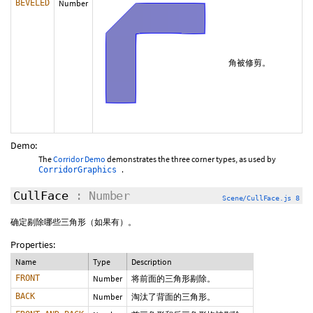
BEVELED
Number
角被修剪。
Demo:
The
Corridor Demo
demonstrates the three corner types, as used by
.
CorridorGraphics
CullFace
: Number
Scene/CullFace.js 8
确定剔除哪些三角形（如果有）。
Properties:
Name
Type
Description
FRONT
Number
将前面的三角形剔除。
BACK
Number
淘汰了背面的三角形。