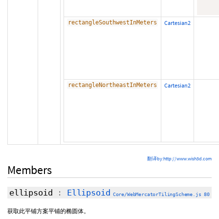
rectangleSouthwestInMeters
Cartesian2
rectangleNortheastInMeters
Cartesian2
翻译by:http://www.wish3d.com
Members
ellipsoid
:
Ellipsoid
Core/WebMercatorTilingScheme.js 80
获取此平铺方案平铺的椭圆体。