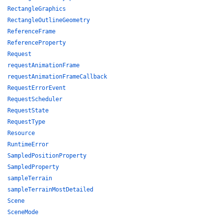
RectangleGraphics
RectangleOutlineGeometry
ReferenceFrame
ReferenceProperty
Request
requestAnimationFrame
requestAnimationFrameCallback
RequestErrorEvent
RequestScheduler
RequestState
RequestType
Resource
RuntimeError
SampledPositionProperty
SampledProperty
sampleTerrain
sampleTerrainMostDetailed
Scene
SceneMode