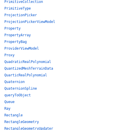
PrimitiveCollection
PrimitiveType
ProjectionPicker
ProjectionPickerViewModel
Property
PropertyArray
PropertyBag
ProviderViewModel
Proxy
QuadraticRealPolynomial
QuantizedMeshTerrainData
QuarticRealPolynomial
Quaternion
QuaternionSpline
queryToObject
Queue
Ray
Rectangle
RectangleGeometry
RectangleGeometryUpdater