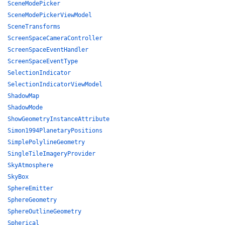
SceneModePicker
SceneModePickerViewModel
SceneTransforms
ScreenSpaceCameraController
ScreenSpaceEventHandler
ScreenSpaceEventType
SelectionIndicator
SelectionIndicatorViewModel
ShadowMap
ShadowMode
ShowGeometryInstanceAttribute
Simon1994PlanetaryPositions
SimplePolylineGeometry
SingleTileImageryProvider
SkyAtmosphere
SkyBox
SphereEmitter
SphereGeometry
SphereOutlineGeometry
Spherical