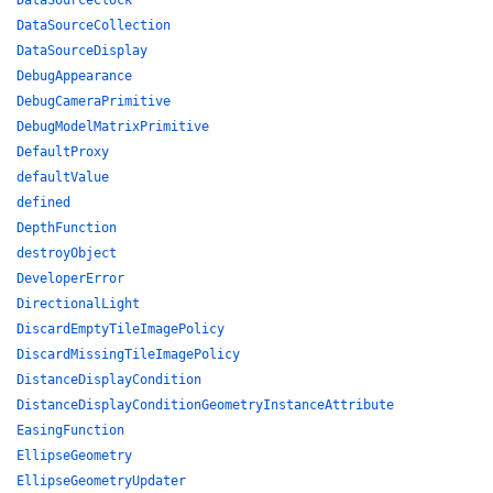
DataSourceClock
DataSourceCollection
DataSourceDisplay
DebugAppearance
DebugCameraPrimitive
DebugModelMatrixPrimitive
DefaultProxy
defaultValue
defined
DepthFunction
destroyObject
DeveloperError
DirectionalLight
DiscardEmptyTileImagePolicy
DiscardMissingTileImagePolicy
DistanceDisplayCondition
DistanceDisplayConditionGeometryInstanceAttribute
EasingFunction
EllipseGeometry
EllipseGeometryUpdater