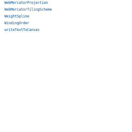
WebMercatorProjection
WebMercatorTilingScheme
WeightSpline
WindingOrder
writeTextToCanvas