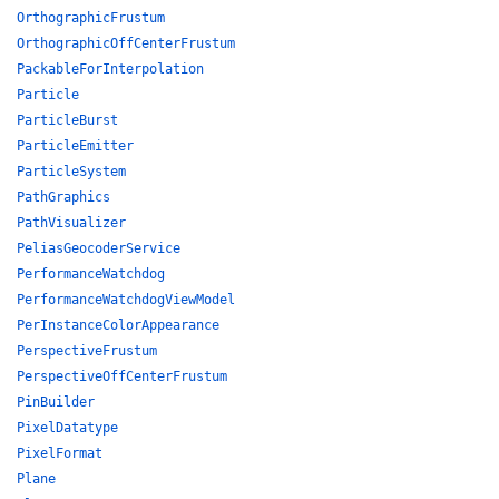
OrthographicFrustum
OrthographicOffCenterFrustum
PackableForInterpolation
Particle
ParticleBurst
ParticleEmitter
ParticleSystem
PathGraphics
PathVisualizer
PeliasGeocoderService
PerformanceWatchdog
PerformanceWatchdogViewModel
PerInstanceColorAppearance
PerspectiveFrustum
PerspectiveOffCenterFrustum
PinBuilder
PixelDatatype
PixelFormat
Plane