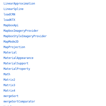
LinearApproximation
LinearSpline
loadCRN
loadKTX
MapboxApi
MapboxImageryProvider
MapboxStyleImageryProvider
MapMode2D
MapProjection
Material
MaterialAppearance
MaterialSupport
MaterialProperty
Math
Matrix2
Matrix3
Matrix4
mergeSort
mergeSortComparator