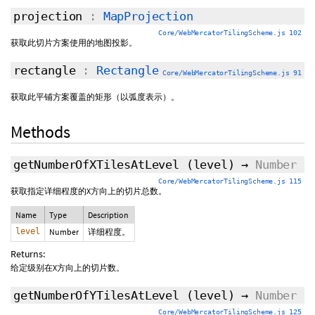
projection
:
MapProjection
Core/WebMercatorTilingScheme.js 102
获取此切片方案使用的地图投影。
rectangle
:
Rectangle
Core/WebMercatorTilingScheme.js 91
获取此平铺方案覆盖的矩形（以弧度表示）。
Methods
getNumberOfXTilesAtLevel
(level)
→
Number
Core/WebMercatorTilingScheme.js 115
获取指定详细程度的X方向上的切片总数。
Name
Type
Description
level
Number
详细程度。
Returns:
给定级别在X方向上的切片数。
getNumberOfYTilesAtLevel
(level)
→
Number
Core/WebMercatorTilingScheme.js 125