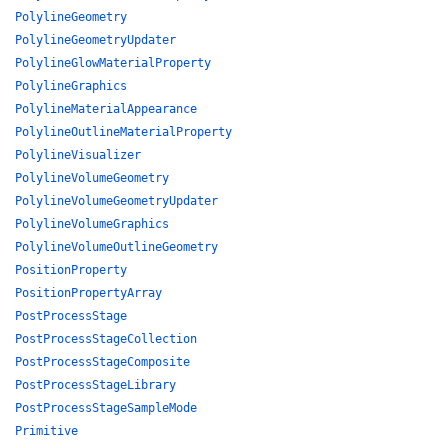
PolylineGeometry
PolylineGeometryUpdater
PolylineGlowMaterialProperty
PolylineGraphics
PolylineMaterialAppearance
PolylineOutlineMaterialProperty
PolylineVisualizer
PolylineVolumeGeometry
PolylineVolumeGeometryUpdater
PolylineVolumeGraphics
PolylineVolumeOutlineGeometry
PositionProperty
PositionPropertyArray
PostProcessStage
PostProcessStageCollection
PostProcessStageComposite
PostProcessStageLibrary
PostProcessStageSampleMode
Primitive