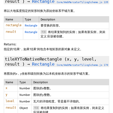
result
)
→
Rectangle
Core/WebMercatorTilingScheme.js 139
将以大地弧度指定的矩形转换为原始坐标系平铺方案。
Name
Type
Description
rectangle
Rectangle
要变换的矩形。
result
Rectangle
将结果复制到的实例；如果有新实例，则未
可选
定义 应该被创建。
Returns:
指定的'结果'，如果'结果'则包含本地矩形的新对象 未定义。
tileXYToNativeRectangle
(x, y, level,
result
)
→
Rectangle
Core/WebMercatorTilingScheme.js 170
将图块的x，y坐标和级别转换为以本机坐标表示的矩形平铺方案。
Name
Type
Description
x
Number
图块的x整数。
y
Number
图块的y整数。
level
Number
瓦片的详细程度。零是最不详细的。
result
Object
将结果复制到的实例；如果有新实例，则未定义
可选
应该被创建。