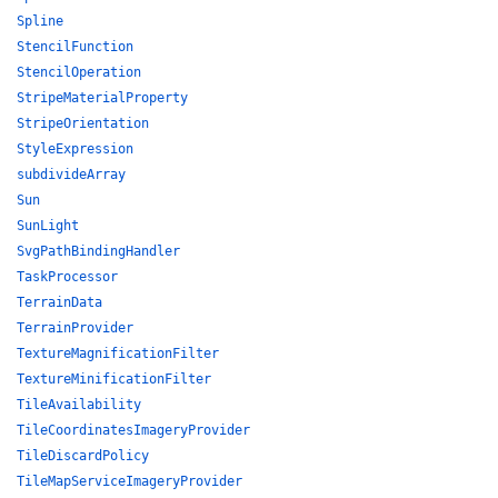
Spline
StencilFunction
StencilOperation
StripeMaterialProperty
StripeOrientation
StyleExpression
subdivideArray
Sun
SunLight
SvgPathBindingHandler
TaskProcessor
TerrainData
TerrainProvider
TextureMagnificationFilter
TextureMinificationFilter
TileAvailability
TileCoordinatesImageryProvider
TileDiscardPolicy
TileMapServiceImageryProvider