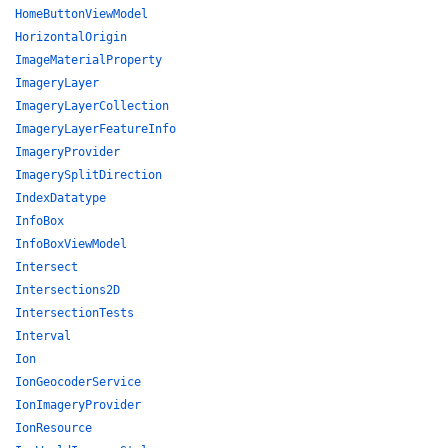
HomeButtonViewModel
HorizontalOrigin
ImageMaterialProperty
ImageryLayer
ImageryLayerCollection
ImageryLayerFeatureInfo
ImageryProvider
ImagerySplitDirection
IndexDatatype
InfoBox
InfoBoxViewModel
Intersect
Intersections2D
IntersectionTests
Interval
Ion
IonGeocoderService
IonImageryProvider
IonResource