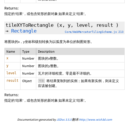
Returns:
指定的'结果'，或包含矩形的新对象 如果未定义'结果'。
tileXYToRectangle
(x, y, level,
result
)
→
Rectangle
Core/WebMercatorTilingScheme.js 213
将图块的x，y坐标和级别转换为以弧度为单位的制图矩形。
Name
Type
Description
x
Number
图块的x整数。
y
Number
图块的y整数。
level
Number
瓦片的详细程度。零是最不详细的。
result
Object
将结果复制到的实例；如果有新实例，则未定义
可选
应该被创建。
Returns:
指定的'结果'，或包含矩形的新对象 如果未定义'结果'。
Documentation generated by
JSDoc 3.5.5
翻译:
http://www.wish3d.com