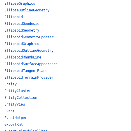
EllipseGraphics
EllipseOutlineGeometry
Ellipsoid
EllipsoidGeodesic
EllipsoidGeometry
EllipsoidGeometryUpdater
EllipsoidGraphics
EllipsoidOutlineGeometry
EllipsoidRhumbLine
EllipsoidSurfaceAppearance
EllipsoidTangentPlane
EllipsoidTerrainProvider
Entity
EntityCluster
EntityCollection
EntityView
Event
EventHelper
exportKml