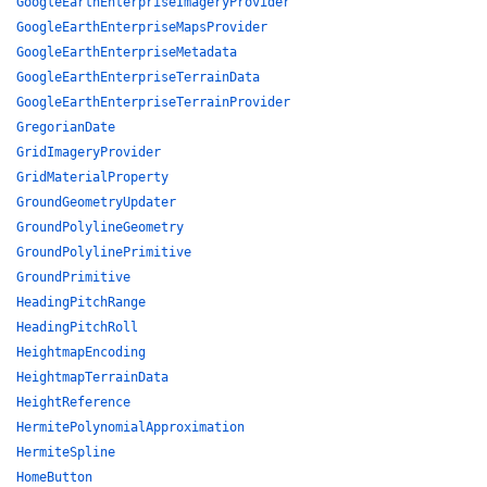
GoogleEarthEnterpriseImageryProvider
GoogleEarthEnterpriseMapsProvider
GoogleEarthEnterpriseMetadata
GoogleEarthEnterpriseTerrainData
GoogleEarthEnterpriseTerrainProvider
GregorianDate
GridImageryProvider
GridMaterialProperty
GroundGeometryUpdater
GroundPolylineGeometry
GroundPolylinePrimitive
GroundPrimitive
HeadingPitchRange
HeadingPitchRoll
HeightmapEncoding
HeightmapTerrainData
HeightReference
HermitePolynomialApproximation
HermiteSpline
HomeButton