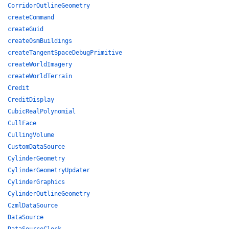
CorridorOutlineGeometry
createCommand
createGuid
createOsmBuildings
createTangentSpaceDebugPrimitive
createWorldImagery
createWorldTerrain
Credit
CreditDisplay
CubicRealPolynomial
CullFace
CullingVolume
CustomDataSource
CylinderGeometry
CylinderGeometryUpdater
CylinderGraphics
CylinderOutlineGeometry
CzmlDataSource
DataSource