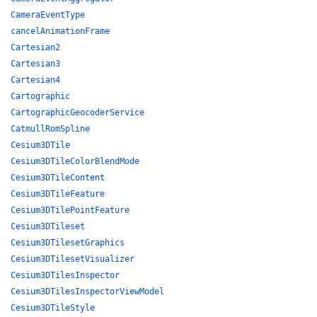
CameraEventType
cancelAnimationFrame
Cartesian2
Cartesian3
Cartesian4
Cartographic
CartographicGeocoderService
CatmullRomSpline
Cesium3DTile
Cesium3DTileColorBlendMode
Cesium3DTileContent
Cesium3DTileFeature
Cesium3DTilePointFeature
Cesium3DTileset
Cesium3DTilesetGraphics
Cesium3DTilesetVisualizer
Cesium3DTilesInspector
Cesium3DTilesInspectorViewModel
Cesium3DTileStyle