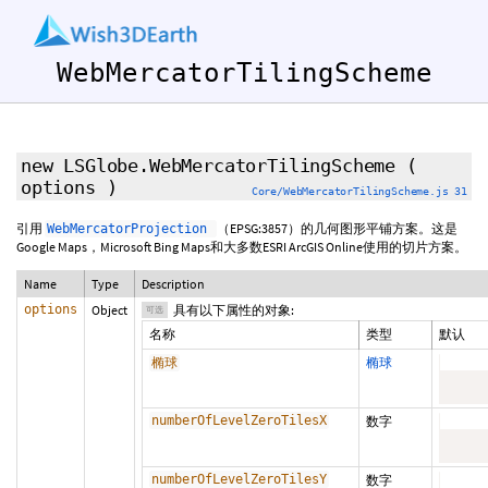
WebMercatorTilingScheme
new LSGlobe.WebMercatorTilingScheme
(
options
)
Core/WebMercatorTilingScheme.js 31
引用
（EPSG:3857）的几何图形平铺方案。这是
WebMercatorProjection
Google Maps，Microsoft Bing Maps和大多数ESRI ArcGIS Online使用的切片方案。
Name
Type
Description
options
Object
具有以下属性的对象:
可选
名称
类型
默认
椭球
椭球
      
numberOfLevelZeroTilesX
数字
numberOfLevelZeroTilesY
数字