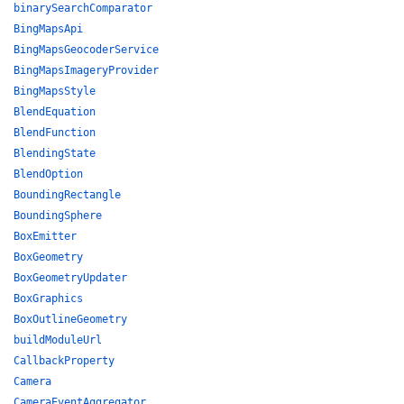
binarySearchComparator
BingMapsApi
BingMapsGeocoderService
BingMapsImageryProvider
BingMapsStyle
BlendEquation
BlendFunction
BlendingState
BlendOption
BoundingRectangle
BoundingSphere
BoxEmitter
BoxGeometry
BoxGeometryUpdater
BoxGraphics
BoxOutlineGeometry
buildModuleUrl
CallbackProperty
Camera
CameraEventAggregator