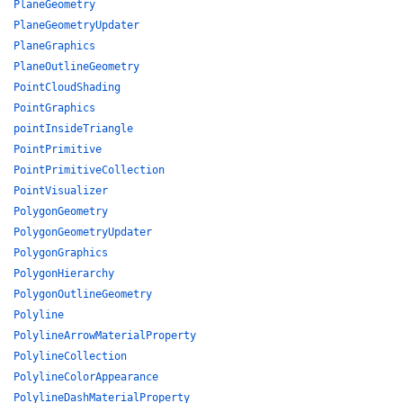
PlaneGeometry
PlaneGeometryUpdater
PlaneGraphics
PlaneOutlineGeometry
PointCloudShading
PointGraphics
pointInsideTriangle
PointPrimitive
PointPrimitiveCollection
PointVisualizer
PolygonGeometry
PolygonGeometryUpdater
PolygonGraphics
PolygonHierarchy
PolygonOutlineGeometry
Polyline
PolylineArrowMaterialProperty
PolylineCollection
PolylineColorAppearance
PolylineDashMaterialProperty