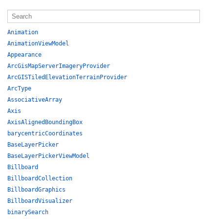
Animation
AnimationViewModel
Appearance
ArcGisMapServerImageryProvider
ArcGISTiledElevationTerrainProvider
ArcType
AssociativeArray
Axis
AxisAlignedBoundingBox
barycentricCoordinates
BaseLayerPicker
BaseLayerPickerViewModel
Billboard
BillboardCollection
BillboardGraphics
BillboardVisualizer
binarySearch