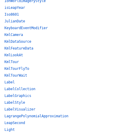
IonWorldImageryStyle
isLeapYear
Iso8601
JulianDate
KeyboardEventModifier
KmlCamera
KmlDataSource
KmlFeatureData
KmlLookAt
KmlTour
KmlTourFlyTo
KmlTourWait
Label
LabelCollection
LabelGraphics
LabelStyle
LabelVisualizer
LagrangePolynomialApproximation
LeapSecond
Light