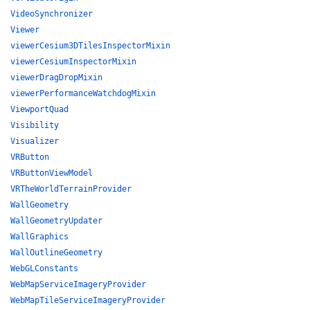
VideoSynchronizer
Viewer
viewerCesium3DTilesInspectorMixin
viewerCesiumInspectorMixin
viewerDragDropMixin
viewerPerformanceWatchdogMixin
ViewportQuad
Visibility
Visualizer
VRButton
VRButtonViewModel
VRTheWorldTerrainProvider
WallGeometry
WallGeometryUpdater
WallGraphics
WallOutlineGeometry
WebGLConstants
WebMapServiceImageryProvider
WebMapTileServiceImageryProvider