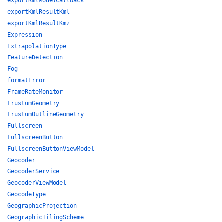
exportKmlModelCallback
exportKmlResultKml
exportKmlResultKmz
Expression
ExtrapolationType
FeatureDetection
Fog
formatError
FrameRateMonitor
FrustumGeometry
FrustumOutlineGeometry
Fullscreen
FullscreenButton
FullscreenButtonViewModel
Geocoder
GeocoderService
GeocoderViewModel
GeocodeType
GeographicProjection
GeographicTilingScheme