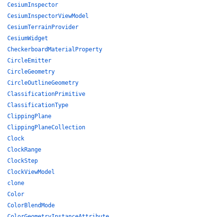
CesiumInspector
CesiumInspectorViewModel
CesiumTerrainProvider
CesiumWidget
CheckerboardMaterialProperty
CircleEmitter
CircleGeometry
CircleOutlineGeometry
ClassificationPrimitive
ClassificationType
ClippingPlane
ClippingPlaneCollection
Clock
ClockRange
ClockStep
ClockViewModel
clone
Color
ColorBlendMode
ColorGeometryInstanceAttribute