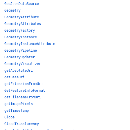
GeoJsonDataSource
Geometry
GeometryAttribute
GeometryAttributes
GeometryFactory
GeometryInstance
GeometryInstanceAttribute
GeometryPipeline
GeometryUpdater
GeometryVisualizer
getAbsoluteUri
getBaseUri
getExtensionFromUri
GetFeatureInfoFormat
getFilenameFromUri
getImagePixels
getTimestamp
Globe
GlobeTranslucency