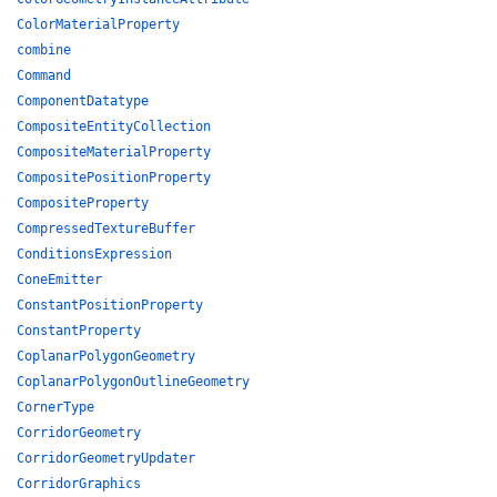
ColorMaterialProperty
combine
Command
ComponentDatatype
CompositeEntityCollection
CompositeMaterialProperty
CompositePositionProperty
CompositeProperty
CompressedTextureBuffer
ConditionsExpression
ConeEmitter
ConstantPositionProperty
ConstantProperty
CoplanarPolygonGeometry
CoplanarPolygonOutlineGeometry
CornerType
CorridorGeometry
CorridorGeometryUpdater
CorridorGraphics