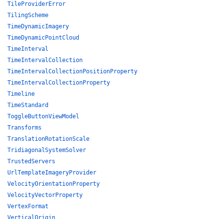
TileProviderError
TilingScheme
TimeDynamicImagery
TimeDynamicPointCloud
TimeInterval
TimeIntervalCollection
TimeIntervalCollectionPositionProperty
TimeIntervalCollectionProperty
Timeline
TimeStandard
ToggleButtonViewModel
Transforms
TranslationRotationScale
TridiagonalSystemSolver
TrustedServers
UrlTemplateImageryProvider
VelocityOrientationProperty
VelocityVectorProperty
VertexFormat
VerticalOrigin