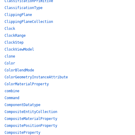
ClassificationPrimitive
ClassificationType
ClippingPlane
ClippingPlaneCollection
Clock
ClockRange
ClockStep
ClockViewModel
clone
Color
ColorBlendMode
ColorGeometryInstanceAttribute
ColorMaterialProperty
combine
Command
ComponentDatatype
CompositeEntityCollection
CompositeMaterialProperty
CompositePositionProperty
CompositeProperty