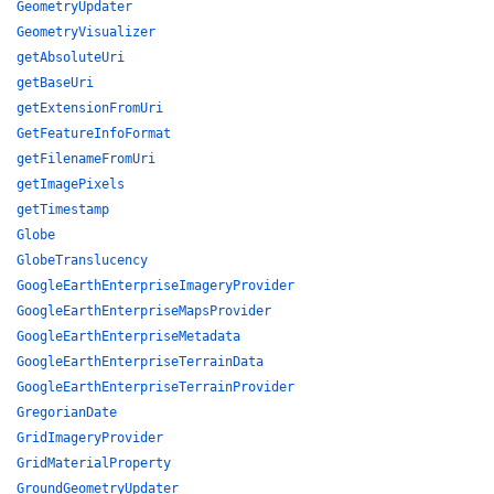
GeometryUpdater
GeometryVisualizer
getAbsoluteUri
getBaseUri
getExtensionFromUri
GetFeatureInfoFormat
getFilenameFromUri
getImagePixels
getTimestamp
Globe
GlobeTranslucency
GoogleEarthEnterpriseImageryProvider
GoogleEarthEnterpriseMapsProvider
GoogleEarthEnterpriseMetadata
GoogleEarthEnterpriseTerrainData
GoogleEarthEnterpriseTerrainProvider
GregorianDate
GridImageryProvider
GridMaterialProperty
GroundGeometryUpdater