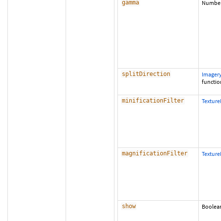
gamma
Numbe
splitDirection
Imagery
functio
minificationFilter
Texture
magnificationFilter
Texture
show
Boolea