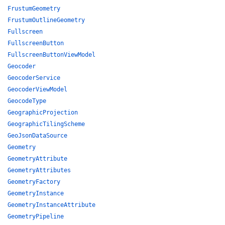
FrustumGeometry
FrustumOutlineGeometry
Fullscreen
FullscreenButton
FullscreenButtonViewModel
Geocoder
GeocoderService
GeocoderViewModel
GeocodeType
GeographicProjection
GeographicTilingScheme
GeoJsonDataSource
Geometry
GeometryAttribute
GeometryAttributes
GeometryFactory
GeometryInstance
GeometryInstanceAttribute
GeometryPipeline