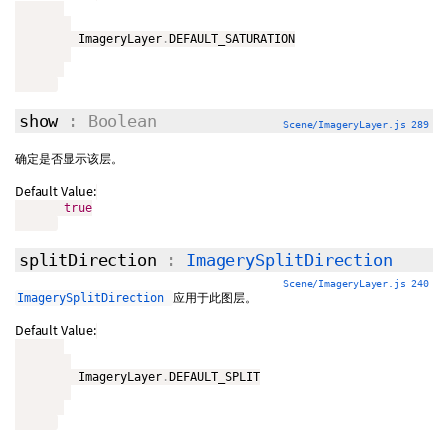
         ImageryLayer
.
DEFAULT_SATURATION

show
: Boolean
Scene/ImageryLayer.js 289
确定是否显示该层。
Default Value:
true
splitDirection
:
ImagerySplitDirection
Scene/ImageryLayer.js 240
应用于此图层。
ImagerySplitDirection
Default Value:
         ImageryLayer
.
DEFAULT_SPLIT
