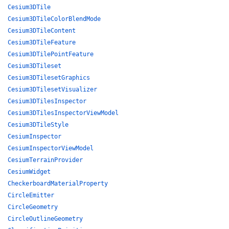
Cesium3DTile
Cesium3DTileColorBlendMode
Cesium3DTileContent
Cesium3DTileFeature
Cesium3DTilePointFeature
Cesium3DTileset
Cesium3DTilesetGraphics
Cesium3DTilesetVisualizer
Cesium3DTilesInspector
Cesium3DTilesInspectorViewModel
Cesium3DTileStyle
CesiumInspector
CesiumInspectorViewModel
CesiumTerrainProvider
CesiumWidget
CheckerboardMaterialProperty
CircleEmitter
CircleGeometry
CircleOutlineGeometry