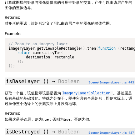
计算此图层的矩形与图像提供者的可用性矩形的交集，产生可以由该层产生的
图像的整体边界。
Returns:
对矩形的承诺，该矩形定义了可以由该层产生的图像的整体范围。
Example:
imageryLayer
.
getViewableRectangle
(
)
.
then
(
function
(
rectangle
return
 camera
.
flyTo
(
{
        destination
:
 rectangle

}
)
;
}
)
;
isBaseLayer
()
→
Boolean
Scene/ImageryLayer.js 443
获取一个值，该值指示该层是否为
。基础层是
ImageryLayerCollection
所有基础的基础其他。特殊之处在于，即使它具有全局矩形，即使实际上，通
过拉伸整个边缘上的纹素实际上并没有地球。
Returns:
如果这是基础层，则为true；否则为true。否则为假。
isDestroyed
()
→
Boolean
Scene/ImageryLayer.js 457