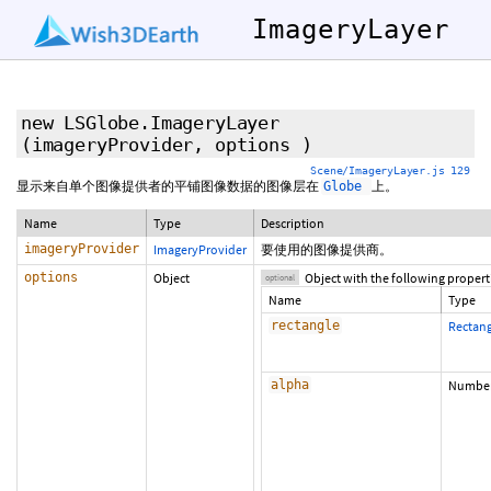
ImageryLayer
new LSGlobe.ImageryLayer
(imageryProvider,
options
)
Scene/ImageryLayer.js 129
显示来自单个图像提供者的平铺图像数据的图像层在
上。
Globe
Name
Type
Description
imageryProvider
ImageryProvider
要使用的图像提供商。
options
Object
Object with the following propert
optional
Name
Type
rectangle
Rectang
alpha
Numbe