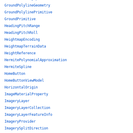
GroundPolylineGeometry
GroundPolylinePrimitive
GroundPrimitive
HeadingPitchRange
HeadingPitchRoll
HeightmapEncoding
HeightmapTerrainData
HeightReference
HermitePolynomialApproximation
HermiteSpline
HomeButton
HomeButtonViewModel
HorizontalOrigin
ImageMaterialProperty
ImageryLayer
ImageryLayerCollection
ImageryLayerFeatureInfo
ImageryProvider
ImagerySplitDirection