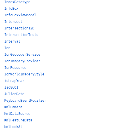
IndexDatatype
InfoBox
InfoBoxViewModel
Intersect
Intersections2D
IntersectionTests
Interval
Ion
IonGeocoderService
IonImageryProvider
IonResource
IonWorldImageryStyle
isLeapYear
Iso8601
JulianDate
KeyboardEventModifier
KmlCamera
KmlDataSource
KmlFeatureData
KmlLookAt