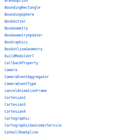
BlendOption
BoundingRectangle
BoundingSphere
BoxEmitter
BoxGeometry
BoxGeometryUpdater
BoxGraphics
BoxOutlineGeometry
buildModuleUrl
CallbackProperty
Camera
CameraEventAggregator
CameraEventType
cancelAnimationFrame
Cartesian2
Cartesian3
Cartesian4
Cartographic
CartographicGeocoderService
CatmullRomSpline