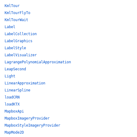
KmlTour
KmlTourFlyTo
KmlTourWait
Label
LabelCollection
LabelGraphics
LabelStyle
LabelVisualizer
LagrangePolynomialApproximation
LeapSecond
Light
LinearApproximation
LinearSpline
loadCRN
loadKTX
MapboxApi
MapboxImageryProvider
MapboxStyleImageryProvider
MapMode2D