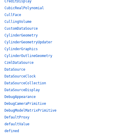
CreditDisplay
CubicRealPolynomial
CullFace
CullingVolume
CustomDataSource
CylinderGeometry
CylinderGeometryUpdater
CylinderGraphics
CylinderOutlineGeometry
CzmlDataSource
DataSource
DataSourceClock
DataSourceCollection
DataSourceDisplay
DebugAppearance
DebugCameraPrimitive
DebugModelMatrixPrimitive
DefaultProxy
defaultValue
defined