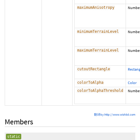
maximumAnisotropy
Numbe
minimumTerrainLevel
Numbe
maximumTerrainLevel
Numbe
cutoutRectangle
Rectang
colorToAlpha
Color
colorToAlphaThreshold
Numbe
翻译by:http://www.wish3d.com
Members
static