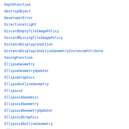
DepthFunction
destroyObject
DeveloperError
DirectionalLight
DiscardEmptyTileImagePolicy
DiscardMissingTileImagePolicy
DistanceDisplayCondition
DistanceDisplayConditionGeometryInstanceAttribute
EasingFunction
EllipseGeometry
EllipseGeometryUpdater
EllipseGraphics
EllipseOutlineGeometry
Ellipsoid
EllipsoidGeodesic
EllipsoidGeometry
EllipsoidGeometryUpdater
EllipsoidGraphics
EllipsoidOutlineGeometry