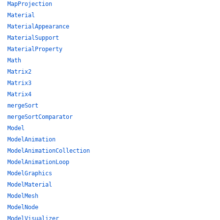
MapProjection
Material
MaterialAppearance
MaterialSupport
MaterialProperty
Math
Matrix2
Matrix3
Matrix4
mergeSort
mergeSortComparator
Model
ModelAnimation
ModelAnimationCollection
ModelAnimationLoop
ModelGraphics
ModelMaterial
ModelMesh
ModelNode
ModelVisualizer