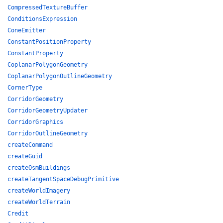
CompressedTextureBuffer
ConditionsExpression
ConeEmitter
ConstantPositionProperty
ConstantProperty
CoplanarPolygonGeometry
CoplanarPolygonOutlineGeometry
CornerType
CorridorGeometry
CorridorGeometryUpdater
CorridorGraphics
CorridorOutlineGeometry
createCommand
createGuid
createOsmBuildings
createTangentSpaceDebugPrimitive
createWorldImagery
createWorldTerrain
Credit