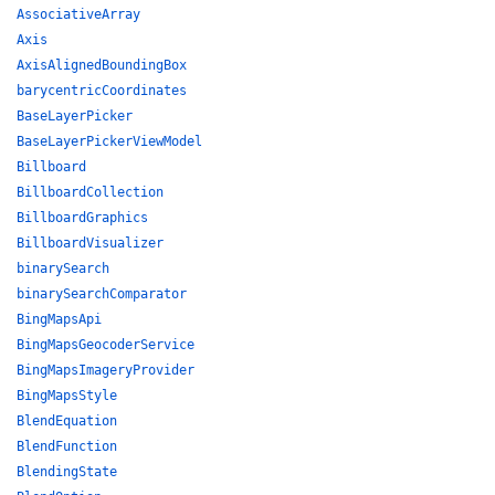
AssociativeArray
Axis
AxisAlignedBoundingBox
barycentricCoordinates
BaseLayerPicker
BaseLayerPickerViewModel
Billboard
BillboardCollection
BillboardGraphics
BillboardVisualizer
binarySearch
binarySearchComparator
BingMapsApi
BingMapsGeocoderService
BingMapsImageryProvider
BingMapsStyle
BlendEquation
BlendFunction
BlendingState