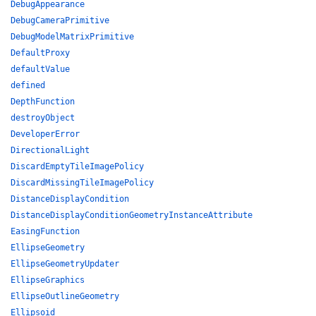
DebugAppearance
DebugCameraPrimitive
DebugModelMatrixPrimitive
DefaultProxy
defaultValue
defined
DepthFunction
destroyObject
DeveloperError
DirectionalLight
DiscardEmptyTileImagePolicy
DiscardMissingTileImagePolicy
DistanceDisplayCondition
DistanceDisplayConditionGeometryInstanceAttribute
EasingFunction
EllipseGeometry
EllipseGeometryUpdater
EllipseGraphics
EllipseOutlineGeometry
Ellipsoid