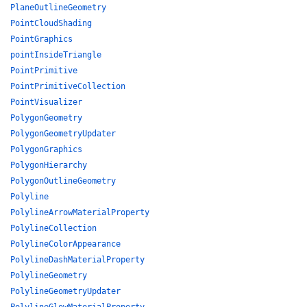
PlaneOutlineGeometry
PointCloudShading
PointGraphics
pointInsideTriangle
PointPrimitive
PointPrimitiveCollection
PointVisualizer
PolygonGeometry
PolygonGeometryUpdater
PolygonGraphics
PolygonHierarchy
PolygonOutlineGeometry
Polyline
PolylineArrowMaterialProperty
PolylineCollection
PolylineColorAppearance
PolylineDashMaterialProperty
PolylineGeometry
PolylineGeometryUpdater