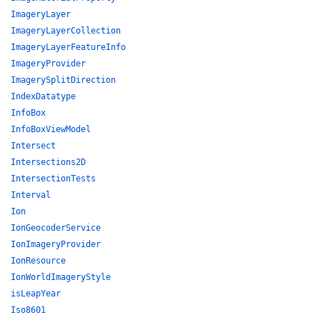
ImageryLayer
ImageryLayerCollection
ImageryLayerFeatureInfo
ImageryProvider
ImagerySplitDirection
IndexDatatype
InfoBox
InfoBoxViewModel
Intersect
Intersections2D
IntersectionTests
Interval
Ion
IonGeocoderService
IonImageryProvider
IonResource
IonWorldImageryStyle
isLeapYear
Iso8601