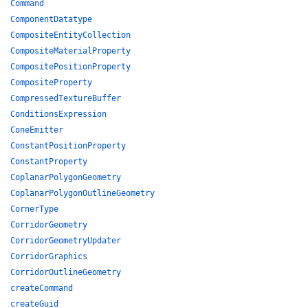
Command
ComponentDatatype
CompositeEntityCollection
CompositeMaterialProperty
CompositePositionProperty
CompositeProperty
CompressedTextureBuffer
ConditionsExpression
ConeEmitter
ConstantPositionProperty
ConstantProperty
CoplanarPolygonGeometry
CoplanarPolygonOutlineGeometry
CornerType
CorridorGeometry
CorridorGeometryUpdater
CorridorGraphics
CorridorOutlineGeometry
createCommand
createGuid