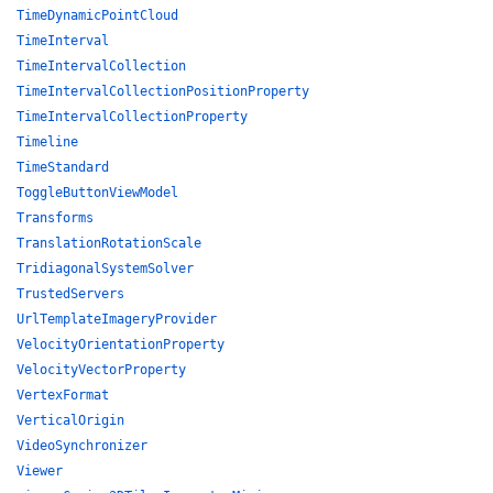
TimeDynamicPointCloud
TimeInterval
TimeIntervalCollection
TimeIntervalCollectionPositionProperty
TimeIntervalCollectionProperty
Timeline
TimeStandard
ToggleButtonViewModel
Transforms
TranslationRotationScale
TridiagonalSystemSolver
TrustedServers
UrlTemplateImageryProvider
VelocityOrientationProperty
VelocityVectorProperty
VertexFormat
VerticalOrigin
VideoSynchronizer
Viewer