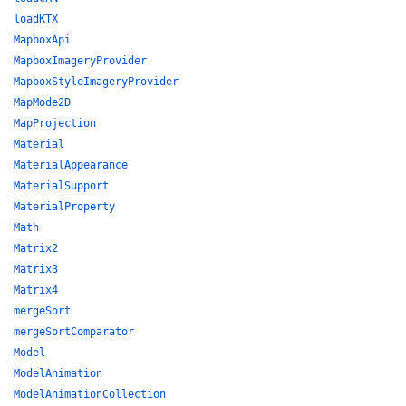
loadKTX
MapboxApi
MapboxImageryProvider
MapboxStyleImageryProvider
MapMode2D
MapProjection
Material
MaterialAppearance
MaterialSupport
MaterialProperty
Math
Matrix2
Matrix3
Matrix4
mergeSort
mergeSortComparator
Model
ModelAnimation
ModelAnimationCollection