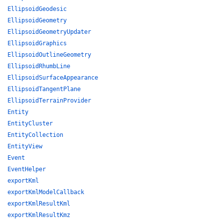
EllipsoidGeodesic
EllipsoidGeometry
EllipsoidGeometryUpdater
EllipsoidGraphics
EllipsoidOutlineGeometry
EllipsoidRhumbLine
EllipsoidSurfaceAppearance
EllipsoidTangentPlane
EllipsoidTerrainProvider
Entity
EntityCluster
EntityCollection
EntityView
Event
EventHelper
exportKml
exportKmlModelCallback
exportKmlResultKml
exportKmlResultKmz