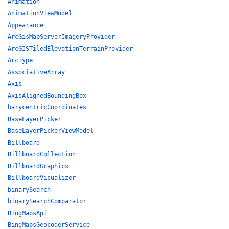
Animation
AnimationViewModel
Appearance
ArcGisMapServerImageryProvider
ArcGISTiledElevationTerrainProvider
ArcType
AssociativeArray
Axis
AxisAlignedBoundingBox
barycentricCoordinates
BaseLayerPicker
BaseLayerPickerViewModel
Billboard
BillboardCollection
BillboardGraphics
BillboardVisualizer
binarySearch
binarySearchComparator
BingMapsApi
BingMapsGeocoderService