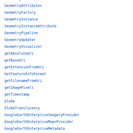
GeometryAttributes
GeometryFactory
GeometryInstance
GeometryInstanceAttribute
GeometryPipeline
GeometryUpdater
GeometryVisualizer
getAbsoluteUri
getBaseUri
getExtensionFromUri
GetFeatureInfoFormat
getFilenameFromUri
getImagePixels
getTimestamp
Globe
GlobeTranslucency
GoogleEarthEnterpriseImageryProvider
GoogleEarthEnterpriseMapsProvider
GoogleEarthEnterpriseMetadata