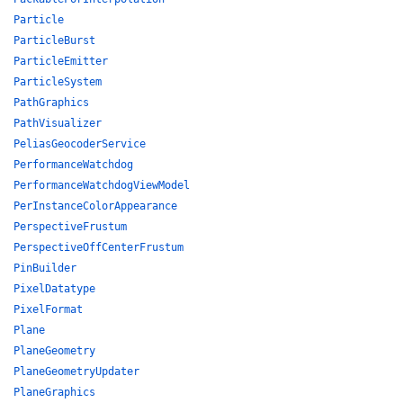
Particle
ParticleBurst
ParticleEmitter
ParticleSystem
PathGraphics
PathVisualizer
PeliasGeocoderService
PerformanceWatchdog
PerformanceWatchdogViewModel
PerInstanceColorAppearance
PerspectiveFrustum
PerspectiveOffCenterFrustum
PinBuilder
PixelDatatype
PixelFormat
Plane
PlaneGeometry
PlaneGeometryUpdater
PlaneGraphics