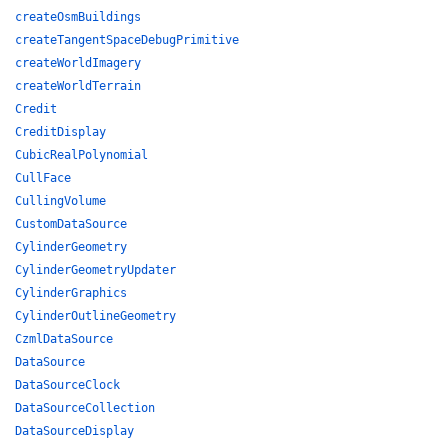
createOsmBuildings
createTangentSpaceDebugPrimitive
createWorldImagery
createWorldTerrain
Credit
CreditDisplay
CubicRealPolynomial
CullFace
CullingVolume
CustomDataSource
CylinderGeometry
CylinderGeometryUpdater
CylinderGraphics
CylinderOutlineGeometry
CzmlDataSource
DataSource
DataSourceClock
DataSourceCollection
DataSourceDisplay