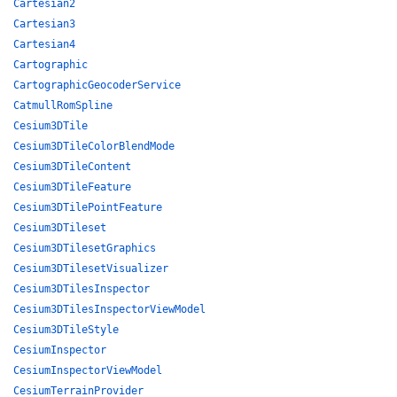
Cartesian2
Cartesian3
Cartesian4
Cartographic
CartographicGeocoderService
CatmullRomSpline
Cesium3DTile
Cesium3DTileColorBlendMode
Cesium3DTileContent
Cesium3DTileFeature
Cesium3DTilePointFeature
Cesium3DTileset
Cesium3DTilesetGraphics
Cesium3DTilesetVisualizer
Cesium3DTilesInspector
Cesium3DTilesInspectorViewModel
Cesium3DTileStyle
CesiumInspector
CesiumInspectorViewModel
CesiumTerrainProvider