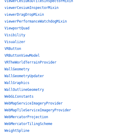
viewerCesium3DTilesInspectorMixin
viewerCesiumInspectorMixin
viewerDragDropMixin
viewerPerformanceWatchdogMixin
ViewportQuad
Visibility
Visualizer
VRButton
VRButtonViewModel
VRTheWorldTerrainProvider
WallGeometry
WallGeometryUpdater
WallGraphics
WallOutlineGeometry
WebGLConstants
WebMapServiceImageryProvider
WebMapTileServiceImageryProvider
WebMercatorProjection
WebMercatorTilingScheme
WeightSpline