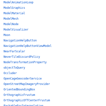
ModelAnimationLoop
ModelGraphics
ModelMaterial
ModelMesh
ModelNode
ModelVisualizer
Moon
NavigationHelpButton
NavigationHelpButtonViewModel
NearFarScalar
NeverTileDiscardPolicy
NodeTransformationProperty
objectToQuery
Occluder
OpenCageGeocoderService
OpenStreetMapImageryProvider
OrientedBoundingBox
OrthographicFrustum
OrthographicOffCenterFrustum
PackableForInterpolation