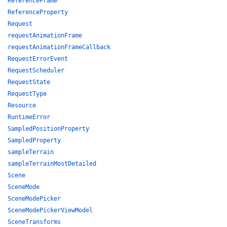
ReferenceFrame
ReferenceProperty
Request
requestAnimationFrame
requestAnimationFrameCallback
RequestErrorEvent
RequestScheduler
RequestState
RequestType
Resource
RuntimeError
SampledPositionProperty
SampledProperty
sampleTerrain
sampleTerrainMostDetailed
Scene
SceneMode
SceneModePicker
SceneModePickerViewModel
SceneTransforms