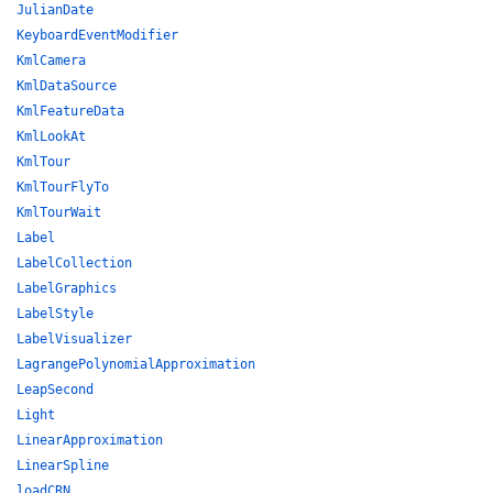
JulianDate
KeyboardEventModifier
KmlCamera
KmlDataSource
KmlFeatureData
KmlLookAt
KmlTour
KmlTourFlyTo
KmlTourWait
Label
LabelCollection
LabelGraphics
LabelStyle
LabelVisualizer
LagrangePolynomialApproximation
LeapSecond
Light
LinearApproximation
LinearSpline
loadCRN