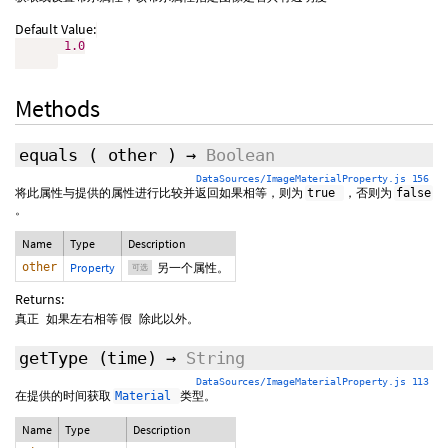
Default Value:
1.0
Methods
equals
(
other
)
→
Boolean
DataSources/ImageMaterialProperty.js 156
将此属性与提供的属性进行比较并返回如果相等，则为
，否则为
true
false
。
Name
Type
Description
other
Property
另一个属性。
可选
Returns:
如果左右相等
除此以外。
真正
假
getType
(time)
→
String
DataSources/ImageMaterialProperty.js 113
在提供的时间获取
类型。
Material
Name
Type
Description