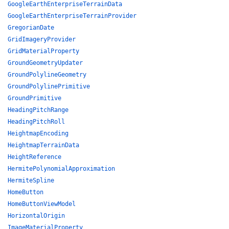
GoogleEarthEnterpriseTerrainData
GoogleEarthEnterpriseTerrainProvider
GregorianDate
GridImageryProvider
GridMaterialProperty
GroundGeometryUpdater
GroundPolylineGeometry
GroundPolylinePrimitive
GroundPrimitive
HeadingPitchRange
HeadingPitchRoll
HeightmapEncoding
HeightmapTerrainData
HeightReference
HermitePolynomialApproximation
HermiteSpline
HomeButton
HomeButtonViewModel
HorizontalOrigin
ImageMaterialProperty