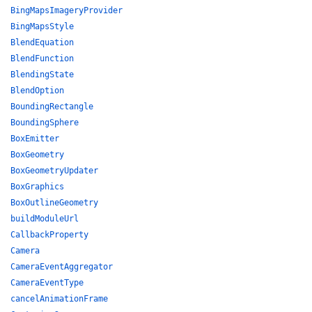
BingMapsImageryProvider
BingMapsStyle
BlendEquation
BlendFunction
BlendingState
BlendOption
BoundingRectangle
BoundingSphere
BoxEmitter
BoxGeometry
BoxGeometryUpdater
BoxGraphics
BoxOutlineGeometry
buildModuleUrl
CallbackProperty
Camera
CameraEventAggregator
CameraEventType
cancelAnimationFrame