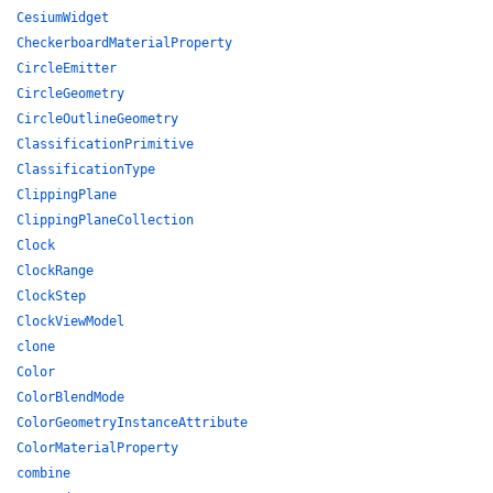
CesiumWidget
CheckerboardMaterialProperty
CircleEmitter
CircleGeometry
CircleOutlineGeometry
ClassificationPrimitive
ClassificationType
ClippingPlane
ClippingPlaneCollection
Clock
ClockRange
ClockStep
ClockViewModel
clone
Color
ColorBlendMode
ColorGeometryInstanceAttribute
ColorMaterialProperty
combine