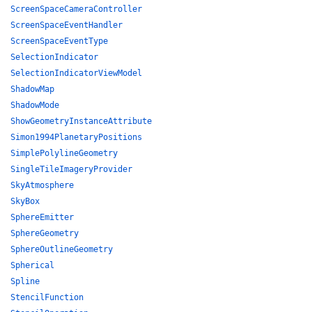
ScreenSpaceCameraController
ScreenSpaceEventHandler
ScreenSpaceEventType
SelectionIndicator
SelectionIndicatorViewModel
ShadowMap
ShadowMode
ShowGeometryInstanceAttribute
Simon1994PlanetaryPositions
SimplePolylineGeometry
SingleTileImageryProvider
SkyAtmosphere
SkyBox
SphereEmitter
SphereGeometry
SphereOutlineGeometry
Spherical
Spline
StencilFunction