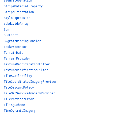
StencilOperation
StripeMaterialProperty
StripeOrientation
StyleExpression
subdivideArray
Sun
SunLight
SvgPathBindingHandler
TaskProcessor
TerrainData
TerrainProvider
TextureMagnificationFilter
TextureMinificationFilter
TileAvailability
TileCoordinatesImageryProvider
TileDiscardPolicy
TileMapServiceImageryProvider
TileProviderError
TilingScheme
TimeDynamicImagery