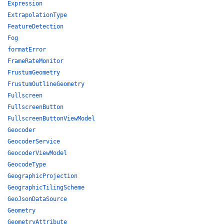
Expression
ExtrapolationType
FeatureDetection
Fog
formatError
FrameRateMonitor
FrustumGeometry
FrustumOutlineGeometry
Fullscreen
FullscreenButton
FullscreenButtonViewModel
Geocoder
GeocoderService
GeocoderViewModel
GeocodeType
GeographicProjection
GeographicTilingScheme
GeoJsonDataSource
Geometry
GeometryAttribute