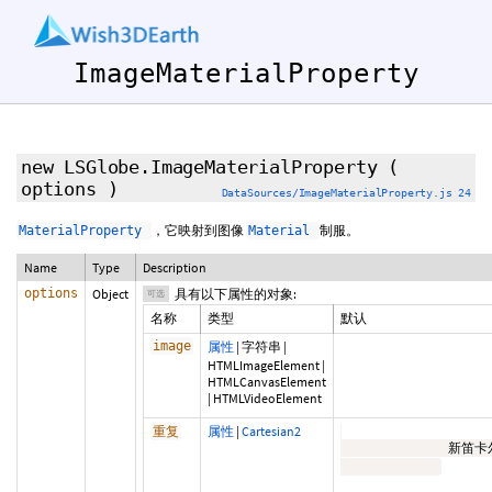
ImageMaterialProperty
new LSGlobe.ImageMaterialProperty
(
options
)
DataSources/ImageMaterialProperty.js 24
，它映射到图像
制服。
MaterialProperty
Material
Name
Type
Description
options
Object
具有以下属性的对象:
可选
名称
类型
默认
image
属性
|
字符串
|
HTMLImageElement
|
HTMLCanvasElement
|
HTMLVideoElement
属性
|
Cartesian2
重复
              新笛卡