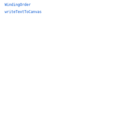
WindingOrder
writeTextToCanvas