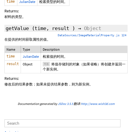
time
JulianDate
检索类型的时间。
Returns:
材料的类型。
getValue
(time,
result
)
→
Object
DataSources/ImageMaterialProperty.js 124
在提供的时间获取属性的值。
Name
Type
Description
time
JulianDate
检索值的时间。
result
Object
将值存储到的对象（如果省略）将创建并返回一
可选
个新实例。
Returns:
修改后的结果参数；如果未提供结果参数，则为新实例。
Documentation generated by
JSDoc 3.5.5
翻译:
http://www.wish3d.com