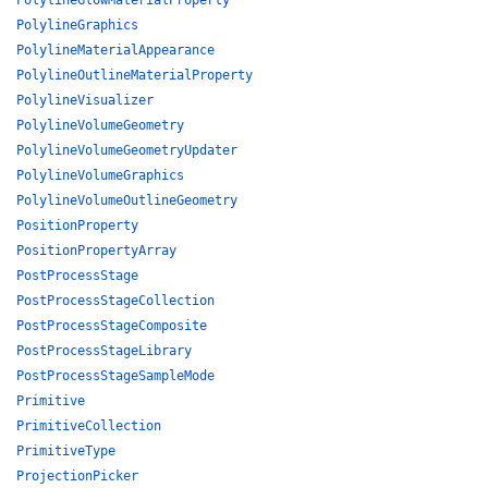
PolylineGlowMaterialProperty
PolylineGraphics
PolylineMaterialAppearance
PolylineOutlineMaterialProperty
PolylineVisualizer
PolylineVolumeGeometry
PolylineVolumeGeometryUpdater
PolylineVolumeGraphics
PolylineVolumeOutlineGeometry
PositionProperty
PositionPropertyArray
PostProcessStage
PostProcessStageCollection
PostProcessStageComposite
PostProcessStageLibrary
PostProcessStageSampleMode
Primitive
PrimitiveCollection
PrimitiveType
ProjectionPicker