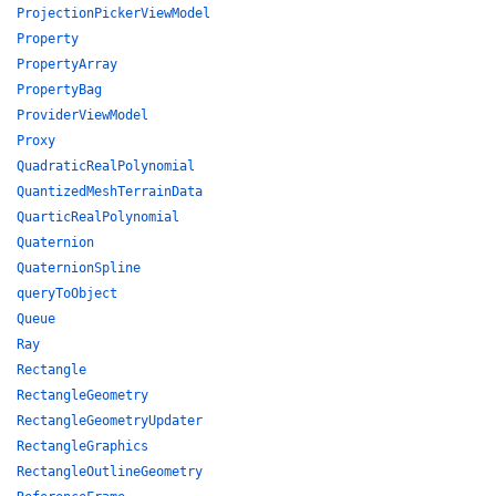
ProjectionPickerViewModel
Property
PropertyArray
PropertyBag
ProviderViewModel
Proxy
QuadraticRealPolynomial
QuantizedMeshTerrainData
QuarticRealPolynomial
Quaternion
QuaternionSpline
queryToObject
Queue
Ray
Rectangle
RectangleGeometry
RectangleGeometryUpdater
RectangleGraphics
RectangleOutlineGeometry