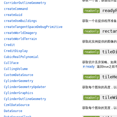
获取一个值，该值指示提
CorridorOutlineGeometry
createCommand
ready
readonly
createGuid
获取一个在提供程序准备好
createOsmBuildings
createTangentSpaceDebugPrimitive
recta
readonly
createWorldImagery
createWorldTerrain
获取此实例提供的图像的
Credit
CreditDisplay
tileDi
readonly
CubicRealPolynomial
获取切片丢弃策略。如果未
CullFace
返回true之
＃ready
CullingVolume
CustomDataSource
tileH
readonly
CylinderGeometry
CylinderGeometryUpdater
获取每个图块的高度，以
CylinderGraphics
tileW
readonly
CylinderOutlineGeometry
CzmlDataSource
获取每个图块的宽度，以
DataSource