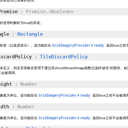
供者是否已准备好使用。
Promise
: Promise.<Boolean>
使用时解析为true的承诺。
ngle
:
Rectangle
矩形（以弧度表示）。该功能应在
返回true之
GridImageryProvider＃ready
scardPolicy
:
TileDiscardPolicy
定义，则丢弃策略负责用于通过其shouldDiscardImage函数过滤掉'缺失'的
前不会被调用。
eight
: Number
像素为单位。该功能应在
返回true之前不会被调
GridImageryProvider＃ready
idth
: Number
像素为单位。该功能应在
返回true之前不会被调
GridImageryProvider＃ready