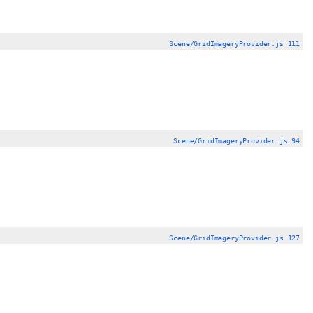
Scene/GridImageryProvider.js 111
Scene/GridImageryProvider.js 94
Scene/GridImageryProvider.js 127