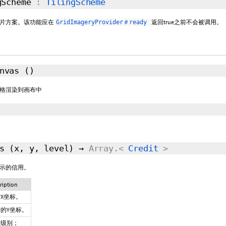
gScheme
:
TilingScheme
切片方案。该功能应在
返回true之前不会被调用。
GridImageryProvider＃ready
anvas
()
格渲染到画布中
ts
(x, y, level)
→
Array.<
Credit
>
示的信用。
ription
X坐标。
的Y坐标。
铺级别；