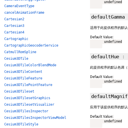
       undefined

CameraEventType
cancelAnimationFrame
defaultGamma
Cartesian2
Cartesian3
适用于此提供程序的默认伽
Cartesian4
Default Value:
Cartographic
       undefined

CartographicGeocoderService
CatmullRomSpline
defaultHue
: 
Cesium3DTile
Cesium3DTileColorBlendMode
此提供程序的默认色调（
Cesium3DTileContent
Default Value:
Cesium3DTileFeature
       undefined

Cesium3DTilePointFeature
Cesium3DTileset
defaultMagni
Cesium3DTilesetGraphics
Cesium3DTilesetVisualizer
应用于该提供程序的默认
Cesium3DTilesInspector
Default Value:
Cesium3DTilesInspectorViewModel
       undefined

Cesium3DTileStyle