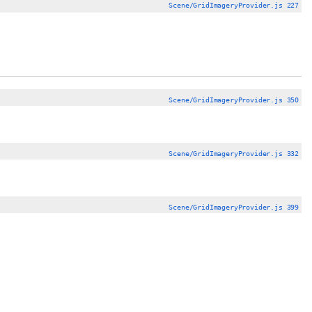
Scene/GridImageryProvider.js 227
Scene/GridImageryProvider.js 350
Scene/GridImageryProvider.js 332
Scene/GridImageryProvider.js 399