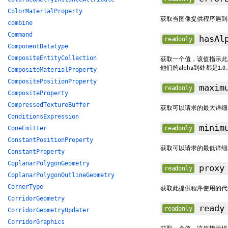
ColorMaterialProperty
获取当图像提供程序遇到
combine
Command
hasAl
readonly
ComponentDatatype
CompositeEntityCollection
获取一个值，该值指示此图
他们的alpha到处都是1
CompositeMaterialProperty
CompositePositionProperty
maxim
readonly
CompositeProperty
CompressedTextureBuffer
获取可以请求的最大详
ConditionsExpression
minim
ConeEmitter
readonly
ConstantPositionProperty
获取可以请求的最低详
ConstantProperty
CoplanarPolygonGeometry
prox
readonly
CoplanarPolygonOutlineGeometry
CornerType
获取此提供程序使用的代
CorridorGeometry
read
readonly
CorridorGeometryUpdater
CorridorGraphics