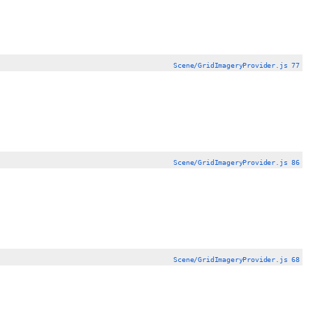
Scene/GridImageryProvider.js 77
Scene/GridImageryProvider.js 86
Scene/GridImageryProvider.js 68