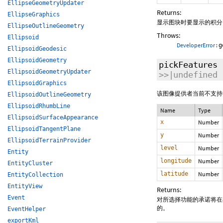
EllipseGeometryUpdater
Returns:
EllipseGraphics
显示图块时要显示的积分
EllipseOutlineGeometry
Throws:
Ellipsoid
DeveloperError
:
g
EllipsoidGeodesic
EllipsoidGeometry
pickFeatures
EllipsoidGeometryUpdater
>>|undefined
EllipsoidGraphics
该图像提供者当前不支持
EllipsoidOutlineGeometry
EllipsoidRhumbLine
Name
Type
EllipsoidSurfaceAppearance
x
Number
EllipsoidTangentPlane
y
Number
EllipsoidTerrainProvider
level
Number
Entity
longitude
Number
EntityCluster
latitude
Number
EntityCollection
EntityView
Returns:
Event
对所选择功能的承诺将在
的。
EventHelper
exportKml