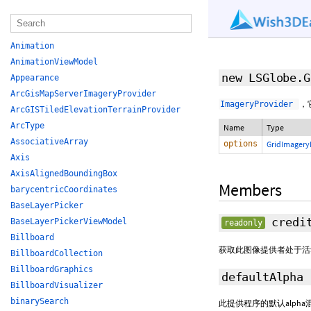
Animation
AnimationViewModel
new LSGlobe.
Appearance
ArcGisMapServerImageryProvider
，
ImageryProvider
ArcGISTiledElevationTerrainProvider
ArcType
Name
Type
AssociativeArray
options
GridImagery
Axis
AxisAlignedBoundingBox
Members
barycentricCoordinates
BaseLayerPicker
credi
BaseLayerPickerViewModel
readonly
Billboard
获取此图像提供者处于活
BillboardCollection
BillboardGraphics
defaultAlpha
BillboardVisualizer
binarySearch
此提供程序的默认alpha