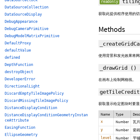
DataSourceClock
tilin
readonly
DataSourceCollection
获取此提供程序使用的
DataSourceDisplay
DebugAppearance
Methods
DebugCameraPrimitive
DebugModelMatrixPrimitive
_createGridC
DefaultProxy
defaultValue
使用背景和发光效果将网
defined
DepthFunction
_drawGrid
()
destroyObject
DeveloperError
在画布上绘制网格线。
DirectionalLight
getTileCredi
DiscardEmptyTileImagePolicy
DiscardMissingTileImagePolicy
获取显示给定图块时要显
DistanceDisplayCondition
Name
Type
Desc
DistanceDisplayConditionGeometryInstan
ceAttribute
x
Number
瓦片
EasingFunction
y
Number
瓷砖
EllipseGeometry
level
Number
平