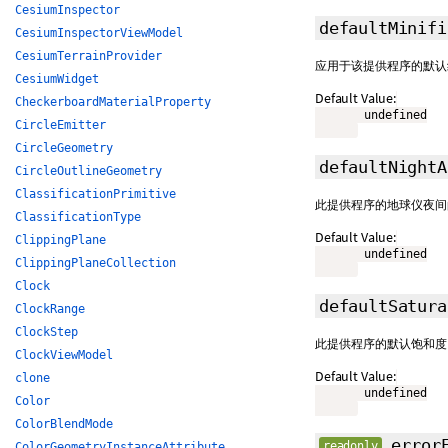
CesiumInspector
defaultMinif
CesiumInspectorViewModel
CesiumTerrainProvider
应用于该提供程序的默认
CesiumWidget
Default Value:
CheckerboardMaterialProperty
       undefined

CircleEmitter
CircleGeometry
defaultNight
CircleOutlineGeometry
ClassificationPrimitive
此提供程序的地球仪夜间的
ClassificationType
Default Value:
ClippingPlane
       undefined

ClippingPlaneCollection
Clock
defaultSatur
ClockRange
ClockStep
此提供程序的默认饱和度。
ClockViewModel
Default Value:
clone
       undefined

Color
ColorBlendMode
error
readonly
ColorGeometryInstanceAttribute