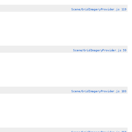
Scene/GridImageryProvider.js 119
Scene/GridImageryProvider.js 59
Scene/GridImageryProvider.js 103