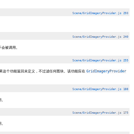
Scene/GridImageryProvider.js 293
Scene/GridImageryProvider.js 240
前不会被调用。
Scene/GridImageryProvider.js 255
图块。如果这个功能返回未定义，不过滤任何图块。该功能应在
GridImageryProvider
Scene/GridImageryProvider.js 188
用。
Scene/GridImageryProvider.js 175
用。