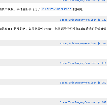
Scene/GridImageryProvider.js 269
能从中恢复。事件监听器传递了
的实例。
TileProviderError
Scene/GridImageryProvider.js 322
（如果存在）将被忽略。如果此属性为true，则将处理任何没有alpha通道的图像好像
Scene/GridImageryProvider.js 201
Scene/GridImageryProvider.js 214
Scene/GridImageryProvider.js 162
Scene/GridImageryProvider.js 281