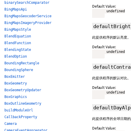
binarySearchComparator
Default Value:
BingMapsApi
       undefined

BingMapsGeocoderService
BingMapsImageryProvider
defaultBrigh
BingMapsStyle
BlendEquation
此提供程序的默认亮度。 
BlendFunction
Default Value:
BlendingState
       undefined

BlendOption
BoundingRectangle
defaultContr
BoundingSphere
BoxEmitter
此提供程序的默认对比。 
BoxGeometry
Default Value:
BoxGeometryUpdater
       undefined

BoxGraphics
BoxOutlineGeometry
defaultDayAl
buildModuleUrl
CallbackProperty
此提供程序的全球日期的默
Camera
Default Value:
CameraEventAggregator