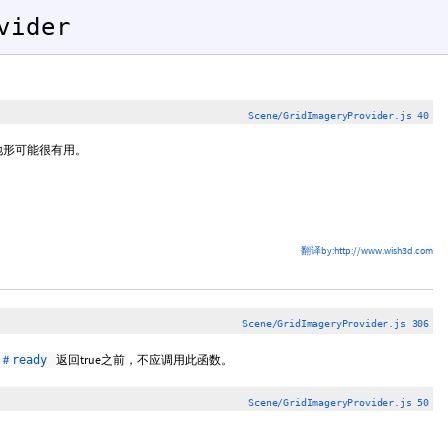
vider
Scene/GridImageryProvider.js 40
地形可能很有用。
翻译by:http://www.wish3d.com
Scene/GridImageryProvider.js 306
返回true之前，不应调用此函数。
er＃ready
Scene/GridImageryProvider.js 50