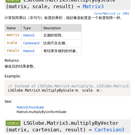
static
(matrix, scale, result)
→
Matrix3
Core/Matrix3.js 1002
计算矩阵乘以（非均匀）标度的乘积，就好像该标度是一个标度矩阵一样。
Name
Type
Description
matrix
Matrix3
左侧的矩阵。
scale
Cartesian3
比例尺在右侧。
result
Matrix3
将结果存储到的对象。
Returns:
修改后的结果参数。
Example:
LSGlobe
.
Matrix3
.
multiplyByScale
(
m
,
 scale
,
 m
)
;
See:
Matrix3.fromScale
Matrix3.multiplyByUniformScale
LSGlobe.Matrix3.multiplyByVector
static
(matrix, cartesian, result)
→
Cartesian3