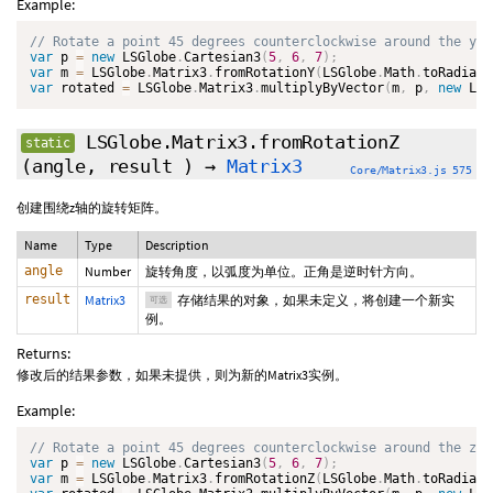
Example:
var
 p 
=
new
LSGlobe
.
Cartesian3
(
5
,
6
,
7
)
;
var
 m 
=
 LSGlobe
.
Matrix3
.
fromRotationY
(
LSGlobe
.
Math
.
toRadians
var
 rotated 
=
 LSGlobe
.
Matrix3
.
multiplyByVector
(
m
,
 p
,
new
LSG
LSGlobe.Matrix3.fromRotationZ
static
(angle,
result
)
→
Matrix3
Core/Matrix3.js 575
创建围绕z轴的旋转矩阵。
Name
Type
Description
angle
Number
旋转角度，以弧度为单位。正角是逆时针方向。
result
Matrix3
存储结果的对象，如果未定义，将创建一个新实
可选
例。
Returns:
修改后的结果参数，如果未提供，则为新的Matrix3实例。
Example:
var
 p 
=
new
LSGlobe
.
Cartesian3
(
5
,
6
,
7
)
;
var
 m 
=
 LSGlobe
.
Matrix3
.
fromRotationZ
(
LSGlobe
.
Math
.
toRadians