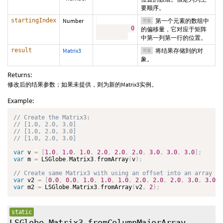
要顺序。
startingIndex
Number
第一个元素的数组中
可选
0
的偏移量，它对应于矩阵
中第一列第一行的位置。
result
Matrix3
将结果存储到的对
可选
象。
Returns:
修改后的结果参数；如果未提供，则为新的Matrix3实例。
Example:
var
 v 
=
[
1.0
,
1.0
,
1.0
,
2.0
,
2.0
,
2.0
,
3.0
,
3.0
,
3.0
]
;
var
 m 
=
 LSGlobe
.
Matrix3
.
fromArray
(
v
)
;
var
 v2 
=
[
0.0
,
0.0
,
1.0
,
1.0
,
1.0
,
2.0
,
2.0
,
2.0
,
3.0
,
3.0
,
var
 m2 
=
 LSGlobe
.
Matrix3
.
fromArray
(
v2
,
2
)
;
static
LSGlobe.Matrix3.fromColumnMajorArray