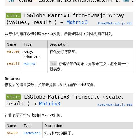
var
 rotated 
=
 LSGlobe
.
Matrix3
.
multiplyByVector
(
m
,
 p
,
new
LSG
LSGlobe.Matrix3.fromRowMajorArray
static
(values,
result
)
→
Matrix3
Core/Matrix3.js 225
从行优先顺序数组创建Matrix3实例。所得矩阵将按列优先顺序排列。
Name
Type
Description
values
Array.
行优先顺序数组。
<Number>
result
Matrix3
存储结果的对象，如果未定义，将创建一个
可选
新实例。
Returns:
修改后的结果参数，如果未提供，则为新的Matrix3实例。
LSGlobe.Matrix3.fromScale
(scale,
static
result
)
→
Matrix3
Core/Matrix3.js 365
计算表示不均匀比例的Matrix3实例。
Name
Type
Description
scale
Cartesian3
x，y和z比例因子。