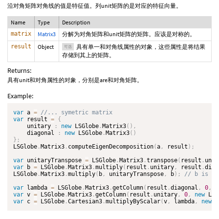
沿对角矩阵对角线的值是特征值。列unit矩阵的是对应的特征向量。
Name
Type
Description
matrix
Matrix3
分解为对角矩阵和unit矩阵的矩阵。应该是对称的。
result
Object
具有单一和对角线属性的对象，这些属性是将结果
可选
存储到其上的矩阵。
Returns:
具有unit和对角属性的对象，分别是are和对角矩阵。
Example:
var
 a 
=
var
 result 
=
{
    unitary 
:
new
LSGlobe
.
Matrix3
(
)
,
    diagonal 
:
new
LSGlobe
.
Matrix3
(
)
}
;
LSGlobe
.
Matrix3
.
computeEigenDecomposition
(
a
,
 result
)
;
var
 unitaryTranspose 
=
 LSGlobe
.
Matrix3
.
transpose
(
result
.
unit
var
 b 
=
 LSGlobe
.
Matrix3
.
multiply
(
result
.
unitary
,
 result
.
diag
LSGlobe
.
Matrix3
.
multiply
(
b
,
 unitaryTranspose
,
 b
)
;
var
 lambda 
=
 LSGlobe
.
Matrix3
.
getColumn
(
result
.
diagonal
,
0
,
n
var
 v 
=
 LSGlobe
.
Matrix3
.
getColumn
(
result
.
unitary
,
0
,
new
LSG
var
 c 
=
 LSGlobe
.
Cartesian3
.
multiplyByScalar
(
v
,
 lambda
,
new
L