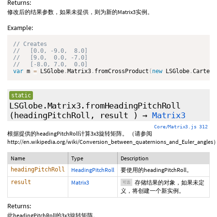
Returns:
修改后的结果参数，如果未提供，则为新的Matrix3实例。
Example:
var
 m 
=
 LSGlobe
.
Matrix3
.
fromCrossProduct
(
new
LSGlobe
.
Cartesi
static
LSGlobe.Matrix3.fromHeadingPitchRoll
(headingPitchRoll,
result
)
→
Matrix3
Core/Matrix3.js 312
根据提供的headingPitchRoll计算3x3旋转矩阵。 （请参阅
http://en.wikipedia.org/wiki/Conversion_between_quaternions_and_Euler_angles
Name
Type
Description
headingPitchRoll
HeadingPitchRoll
要使用的headingPitchRoll。
result
Matrix3
存储结果的对象，如果未定
可选
义，将创建一个新实例。
Returns:
此headingPitchRoll的3x3旋转矩阵。