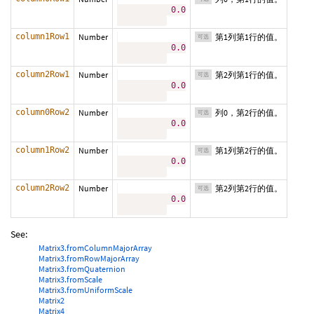
0.0
column1Row1
Number
第1列第1行的值。
可选
0.0
column2Row1
Number
第2列第1行的值。
可选
0.0
column0Row2
Number
列0，第2行的值。
可选
0.0
column1Row2
Number
第1列第2行的值。
可选
0.0
column2Row2
Number
第2列第2行的值。
可选
0.0
See:
Matrix3.fromColumnMajorArray
Matrix3.fromRowMajorArray
Matrix3.fromQuaternion
Matrix3.fromScale
Matrix3.fromUniformScale
Matrix2
Matrix4