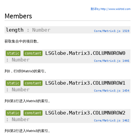
翻译by:http://www.wish3d.com
Members
length
: Number
Core/Matrix3.js 1519
获取集合中的项目数。
LSGlobe.Matrix3.COLUMN0ROW0
static
constant
: Number
Core/Matrix3.js 1446
列0，行0到Matrix3的索引。
LSGlobe.Matrix3.COLUMN0ROW1
static
constant
: Number
Core/Matrix3.js 1454
列0第1行进入Matrix3的索引。
LSGlobe.Matrix3.COLUMN0ROW2
static
constant
: Number
Core/Matrix3.js 1462
列0第2行进入Matrix3的索引。