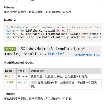
Returns:
修改后的结果参数，如果未提供，则为新的Matrix3实例。
Example:
var
 p 
=
new
LSGlobe
.
Cartesian3
(
5
,
6
,
7
)
;
var
 m 
=
 LSGlobe
.
Matrix3
.
fromRotationX
(
LSGlobe
.
Math
.
toRadians
var
 rotated 
=
 LSGlobe
.
Matrix3
.
multiplyByVector
(
m
,
 p
,
new
LSG
LSGlobe.Matrix3.fromRotationY
static
(angle,
result
)
→
Matrix3
Core/Matrix3.js 527
创建围绕y轴的旋转矩阵。
Name
Type
Description
angle
Number
旋转角度，以弧度为单位。正角是逆时针方向。
result
Matrix3
存储结果的对象，如果未定义，将创建一个新实
可选
例。
Returns:
修改后的结果参数，如果未提供，则为新的Matrix3实例。