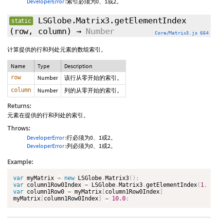
DeveloperError
:索引必须为0、1或2。
LSGlobe.Matrix3.getElementIndex
static
(row, column)
→
Number
Core/Matrix3.js 664
计算提供的行和列处元素的数组索引。
Name
Type
Description
row
Number
该行从零开始的索引。
column
Number
列的从零开始的索引。
Returns:
元素在提供的行和列处的索引。
Throws:
DeveloperError
:行必须为0、1或2。
DeveloperError
:列必须为0、1或2。
Example:
var
 myMatrix 
=
new
LSGlobe
.
Matrix3
(
)
;
var
 column1Row0Index 
=
 LSGlobe
.
Matrix3
.
getElementIndex
(
1
,
0
)
var
 column1Row0 
=
 myMatrix
[
column1Row0Index
]
myMatrix
[
column1Row0Index
]
=
10.0
;