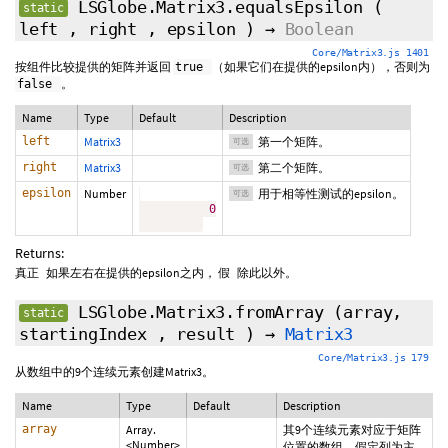
LSGlobe.Matrix3.equalsEpsilon
(
static
left
,
right
,
epsilon
)
→
Boolean
Core/Matrix3.js 1401
按组件比较提供的矩阵并返回
（如果它们在提供的epsilon内），否则为
true
。
false
Name
Type
Default
Description
left
Matrix3
第一个矩阵。
可选
right
Matrix3
第二个矩阵。
可选
epsilon
Number
用于相等性测试的epsilon。
可选
0
Returns:
如果左右在提供的epsilon之内，
除此以外。
真正
假
LSGlobe.Matrix3.fromArray
(array,
static
startingIndex
,
result
)
→
Matrix3
Core/Matrix3.js 179
从数组中的9个连续元素创建Matrix3。
Name
Type
Default
Description
array
Array.
其9个连续元素对应于矩阵
<Number>
位置的数组。假定列为主