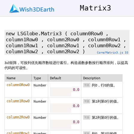
Matrix3
new LSGlobe.Matrix3
(
column0Row0
,
column1Row0
,
column2Row0
,
column0Row1
,
column1Row1
,
column2Row1
,
column0Row2
,
column1Row2
,
column2Row2
)
Core/Matrix3.js 33
3x3矩阵，可按列优先顺序数组进行索引。构造函数参数按行顺序排列，以提高
代码的可读性。
Name
Type
Default
Description
column0Row0
Number
列0，行0的值。
可选
0.0
column1Row0
Number
第1列第0行的值。
可选
0.0
column2Row0
Number
第2列第0行的值。
可选
0.0
column0Row1
Number
列0，第1行的值。
可选